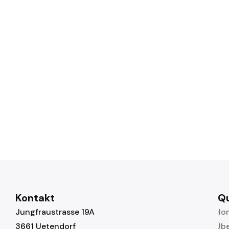
Kontakt
Qu
Jungfraustrasse 19A
Ho
3661 Uetendorf
Übe