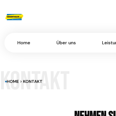
Home
Über uns
Leist
Home
Über uns
Leist
KONTAKT
HOME
KONTAKT
chevron_right