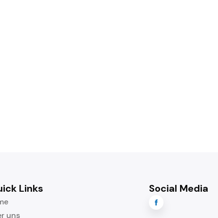
ick Links
Social Media
me

r uns